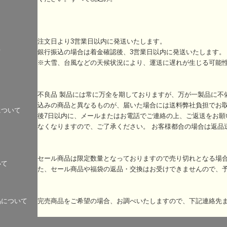
注文日より3営業日以内に発送いたします。
て
銀行振込の場合は着金確認後、3営業日以内に発送いたします。
※大雪、台風などの天候状況により、運送に遅れが生じる可能
不良品 製品には常に万全を期しておりますが、万が一製品に不
込みの商品と異なるものが、届いた場合には送料弊社負担でお
について
後7日以内に、メールまたはお電話でご連絡の上、ご返送をお願
なくなりますので、ご了承ください。 お客様都合の場合は返品
セール商品は限定数量となっておりますので売り切れとなる場
いて
た、セール商品や福袋の返品・交換はお受けできませんので、
品について
完売商品をご希望の場合、お調べいたしますので、下記連絡先