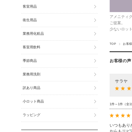
客室用品
アメニティ
衛生用品
ご提案。
少ないロッ
業務用化粧品
TOP
お客様
客室用飲料
お客様の声
季節商品
業務用洗剤
サラヤ 
訳あり商品
小ロット商品
1件～1件（全1
ラッピング
いつもあり
からもリピ