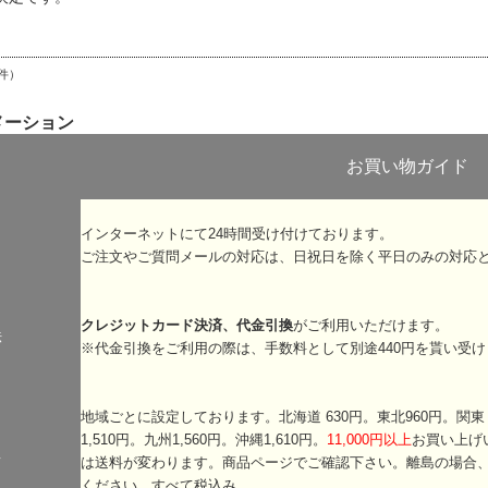
件）
メーション
お買い物ガイド
インターネットにて24時間受け付けております。
ご注文やご質問メールの対応は、日祝日を除く平日のみの対応
クレジットカード決済、代金引換
がご利用いただけます。
法
※代金引換をご利用の際は、手数料として別途440円を貰い受け
地域ごとに設定しております。北海道 630円。東北960円。関東・信
1,510円。九州1,560円。沖縄1,610円。
11,000円以上
お買い上げ
て
は送料が変わります。商品ページでご確認下さい。離島の場合
ください。すべて税込み。