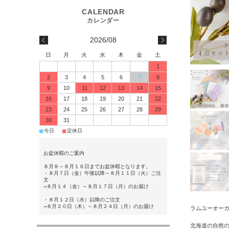
2026/08
日
月
火
水
木
金
土
1
2
3
4
5
6
7
8
9
10
11
12
13
14
15
16
17
18
19
20
21
22
23
24
25
26
27
28
29
30
31
■
■
今日
定休日
お盆休暇のご案内
８月８～８月１６日までお盆休暇となります。
・８月７日（金）午後以降～８月１１日（火）ご注
文
→８月１４（金）～８月１７日（月）のお届け
・８月１２日（水）以降のご注文
→８月２０日（木）～８月２４日（月）のお届け
ラムユーオー
北海道の自然