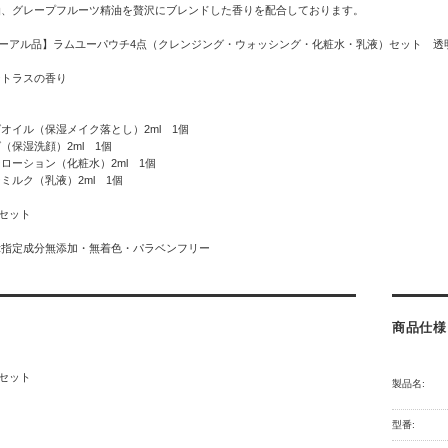
油、グレープフルーツ精油を贅沢にブレンドした香りを配合しております。
ニューアル品】ラムユーパウチ4点（クレンジング・ウォッシング・化粧水・乳液）セット 透明
シトラスの香り
オイル（保湿メイク落とし）2ml 1個
（保湿洗顔）2ml 1個
ローション（化粧水）2ml 1個
ミルク（乳液）2ml 1個
0セット
示指定成分無添加・無着色・パラベンフリー
商品仕様
0セット
製品名:
型番: