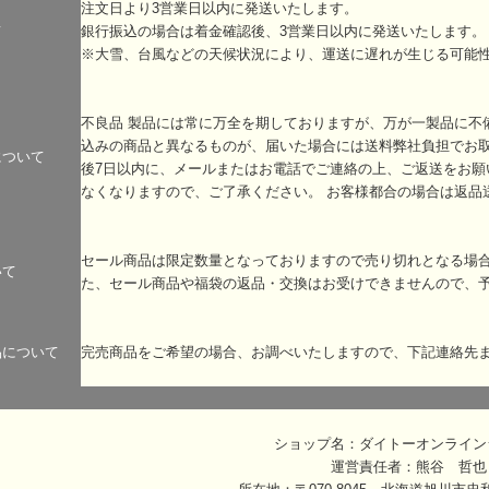
注文日より3営業日以内に発送いたします。
て
銀行振込の場合は着金確認後、3営業日以内に発送いたします。
※大雪、台風などの天候状況により、運送に遅れが生じる可能
不良品 製品には常に万全を期しておりますが、万が一製品に不
込みの商品と異なるものが、届いた場合には送料弊社負担でお
について
後7日以内に、メールまたはお電話でご連絡の上、ご返送をお願
なくなりますので、ご了承ください。 お客様都合の場合は返品
セール商品は限定数量となっておりますので売り切れとなる場
いて
た、セール商品や福袋の返品・交換はお受けできませんので、
品について
完売商品をご希望の場合、お調べいたしますので、下記連絡先
ショップ名：ダイトーオンライン
運営責任者：熊谷 哲也