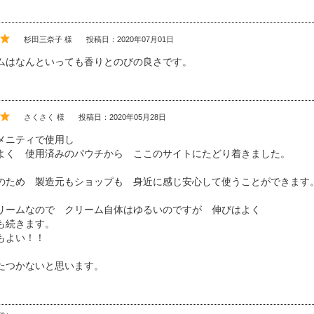
杉田三奈子 様
投稿日：2020年07月01日
ムはなんといっても香りとのびの良さです。
さくさく 様
投稿日：2020年05月28日
メニティで使用し
よく 使用済みのパウチから ここのサイトにたどり着きました。
のため 製造元もショップも 身近に感じ安心して使うことができます
リームなので クリーム自体はゆるいのですが 伸びはよく
も続きます。
もよい！！
たつかないと思います。