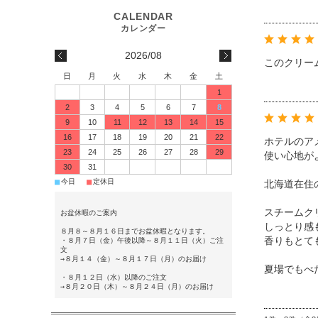
2026/08
このクリー
日
月
火
水
木
金
土
1
2
3
4
5
6
7
8
9
10
11
12
13
14
15
16
17
18
19
20
21
22
ホテルのア
23
24
25
26
27
28
29
使い心地が
30
31
■
■
今日
定休日
北海道在住
スチームク
お盆休暇のご案内
しっとり感
８月８～８月１６日までお盆休暇となります。
香りもとて
・８月７日（金）午後以降～８月１１日（火）ご注
文
→８月１４（金）～８月１７日（月）のお届け
夏場でもべ
・８月１２日（水）以降のご注文
→８月２０日（木）～８月２４日（月）のお届け