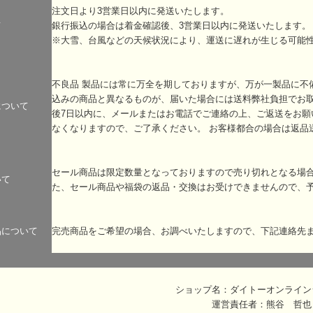
注文日より3営業日以内に発送いたします。
て
銀行振込の場合は着金確認後、3営業日以内に発送いたします。
※大雪、台風などの天候状況により、運送に遅れが生じる可能
不良品 製品には常に万全を期しておりますが、万が一製品に不
込みの商品と異なるものが、届いた場合には送料弊社負担でお
について
後7日以内に、メールまたはお電話でご連絡の上、ご返送をお願
なくなりますので、ご了承ください。 お客様都合の場合は返品
セール商品は限定数量となっておりますので売り切れとなる場
いて
た、セール商品や福袋の返品・交換はお受けできませんので、
品について
完売商品をご希望の場合、お調べいたしますので、下記連絡先
ショップ名：ダイトーオンライン
運営責任者：熊谷 哲也